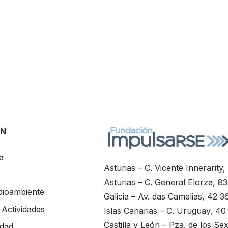
ÓN
a
Asturias – C. Vicente Innerarity
Asturias – C. General Elorza, 8
dioambiente
Galicia – Av. das Camelias, 42 3
Actividades
Islas Canarias – C. Uruguay, 4
Castilla y León – Pza. de los 
ldad