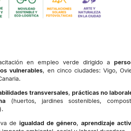
itación en empleo verde dirigido a
perso
vos vulnerables
, en cinco ciudades: Vigo, Ovi
Canaria.
abilidades transversales
,
prácticas no laboral
na
(huertos, jardines sostenibles, compost
).
tiva de
igualdad de género
,
aprendizaje acti