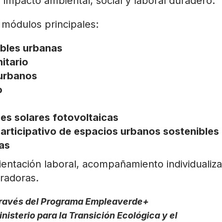
impacto ambiental, social y laboral duradero.
o módulos principales:
ables urbanas
itario
 urbanos
o
es solares fotovoltaicas
participativo de espacios urbanos sostenibles
as
entación laboral, acompañamiento individualiz
radoras.
 través del Programa Empleaverde+
nisterio para la Transición Ecológica y el