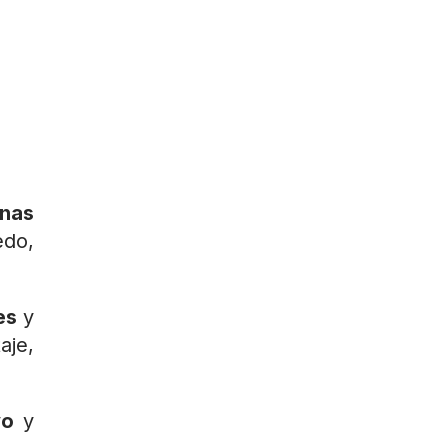
nas
edo,
es
y
aje,
vo
y