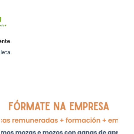
ente
leta