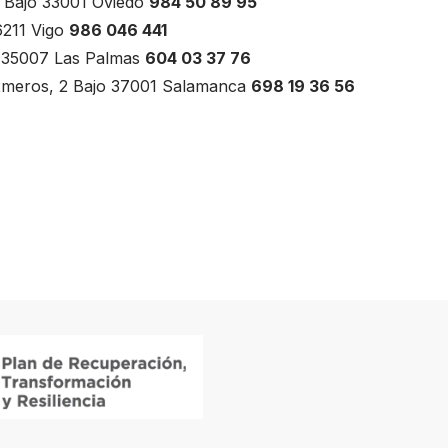
3 Bajo 33001 Oviedo
984 50 89 95
6211 Vigo
986 046 441
0 35007 Las Palmas
604 03 37 76
Sexmeros, 2 Bajo 37001 Salamanca
698 19 36 56