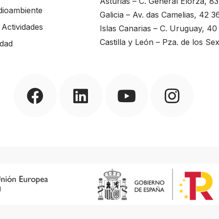
Asturias – C. General Elorza, 8
dioambiente
Galicia – Av. das Camelias, 42 3
Actividades
Islas Canarias – C. Uruguay, 4
Castilla y León – Pza. de los 
ldad