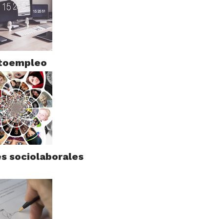
toempleo
es sociolaborales