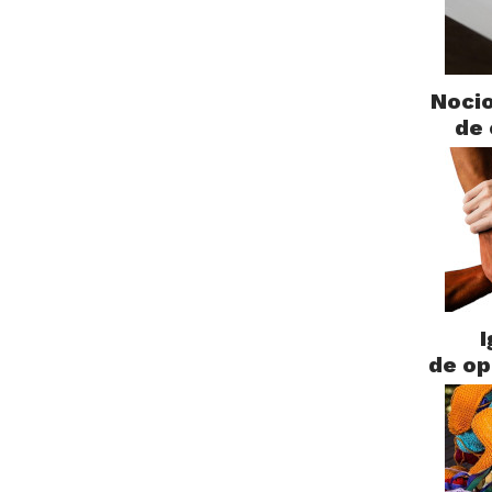
Nocio
de 
I
de op