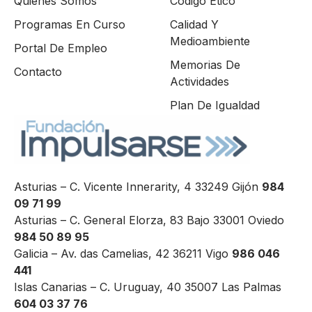
Quienes Somos
Código Ético
Programas En Curso
Calidad Y
Medioambiente
Portal De Empleo
Memorias De
Contacto
Actividades
Plan De Igualdad
Asturias – C. Vicente Innerarity, 4 33249 Gijón
984
09 71 99
Asturias – C. General Elorza, 83 Bajo 33001 Oviedo
984 50 89 95
Galicia – Av. das Camelias, 42 36211 Vigo
986 046
441
Islas Canarias – C. Uruguay, 40 35007 Las Palmas
604 03 37 76